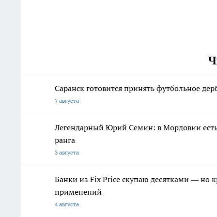
Ч
Саранск готовится принять футбольное дер
7 августа
Легендарный Юрий Семин: в Мордовии есть
ранга
3 августа
Банки из Fix Price скупаю десятками — но 
применений
4 августа