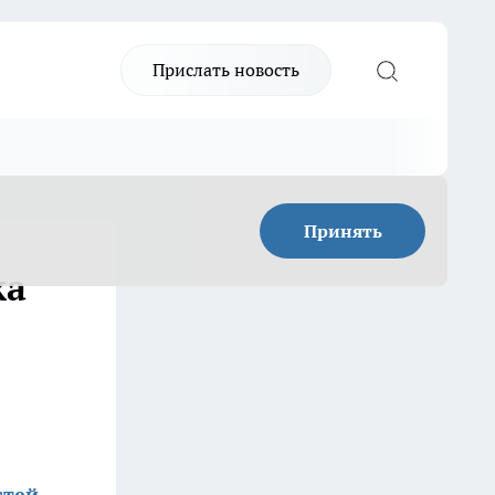
Прислать новость
Принять
ка
стей