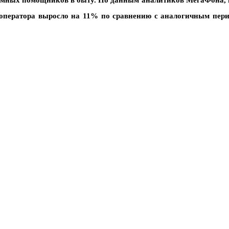
умных помощников в быту. По данным аналитиков МегаФона, 
и оператора выросло на 11% по сравнению с аналогичным пер