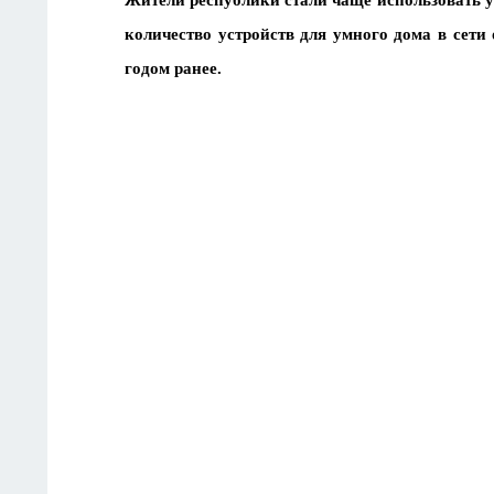
Жители республики стали чаще использовать 
количество устройств для умного дома в сет
годом ранее.