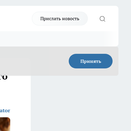
Прислать новость
Принять
го
ator