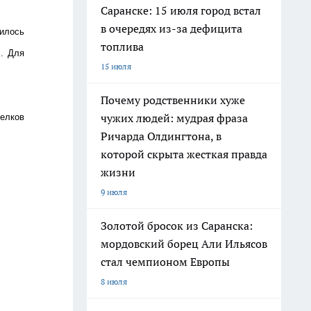
Саранске: 15 июля город встал
в очередях из-за дефицита
чилось
топлива
%. Для
15 июля
Почему родственники хуже
чужих людей: мудрая фраза
елков
Ричарда Олдингтона, в
которой скрыта жесткая правда
жизни
9 июля
Золотой бросок из Саранска:
мордовский борец Али Ильясов
стал чемпионом Европы
8 июля