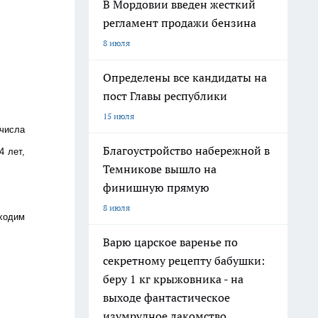
В Мордовии введен жесткий
регламент продажи бензина
8 июля
Определены все кандидаты на
пост Главы республики
15 июля
 числа
Благоустройство набережной в
4 лет,
Темникове вышло на
финишную прямую
8 июля
ходим
Варю царское варенье по
секретному рецепту бабушки:
беру 1 кг крыжовника - на
выходе фантастическое
изумрудное лакомство