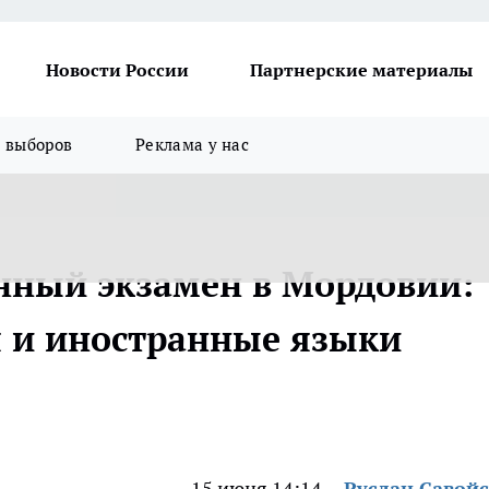
Новости России
Партнерские материалы
я выборов
Реклама у нас
нный экзамен в Мордовии:
я и иностранные языки
15 июня 14:14
Руслан Савой