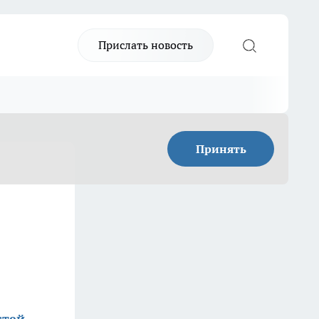
Прислать новость
Принять
стей