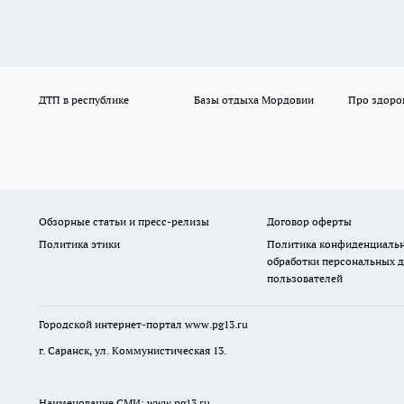
ДТП в республике
Базы отдыха Мордовии
Про здоро
Обзорные статьи и пресс-релизы
Договор оферты
Политика этики
Политика конфиденциальн
обработки персональных 
пользователей
Городской интернет-портал
www.pg13.ru
г. Саранск, ул. Коммунистическая 13.
Наименование СМИ:
www.pg13.ru