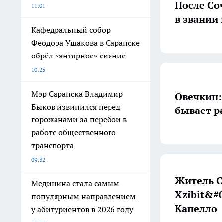
После Со
11:01
в звании
Кафедральный собор
Феодора Ушакова в Саранске
обрёл «янтарное» сияние
10:25
Мэр Саранска Владимир
Овечкин:
Быков извинился перед
бывает р
горожанами за перебои в
работе общественного
транспорта
09:32
Житель С
Медицина стала самым
Xzibit&#
популярным направлением
Капелло
у абитуриентов в 2026 году