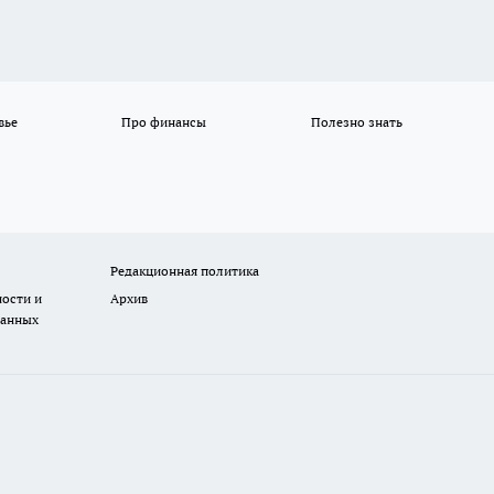
вье
Про финансы
Полезно знать
Редакционная политика
ости и
Архив
данных