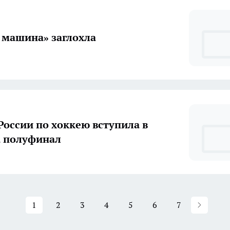
 машина» заглохла
России по хоккею вступила в
а полуфинал
1
2
3
4
5
6
7