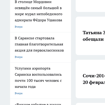
В столице Мордовии
освящён самый большой в
мире мурал непобедимого
адмирала Фёдора Ушакова
Вчера
Татьяна 
В Саранске стартовала
обещали 
главная благотворительная
акция для первоклассников
Вчера
Услугами аэропорта
Саранска воспользовались
Сочи-201
почти 100 тысяч человек с
20 февра
начала года
Вчера
«Важное событие в жизни