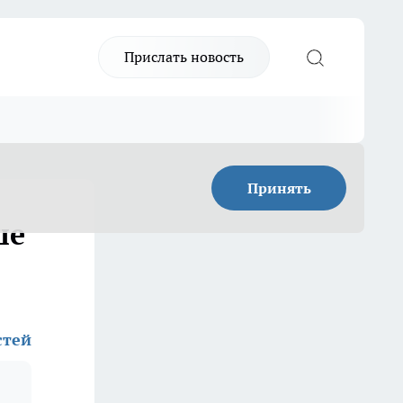
Прислать новость
Принять
ше
стей