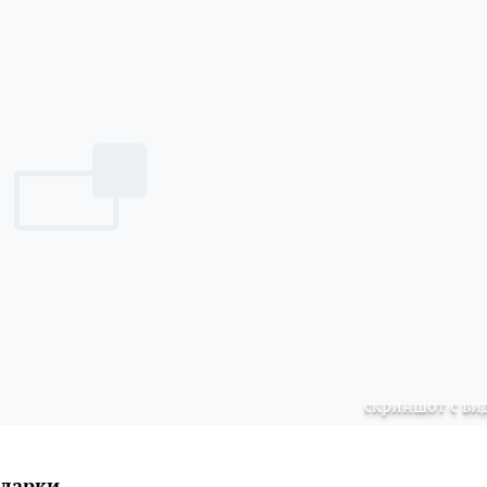
скриншот с ви
одарки