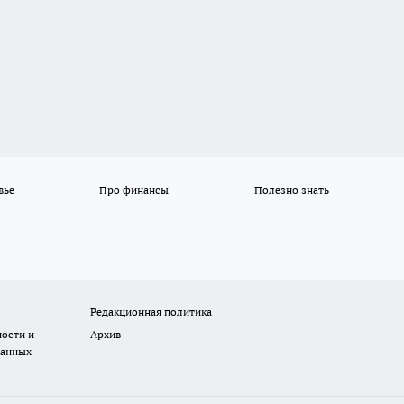
вье
Про финансы
Полезно знать
Редакционная политика
ости и
Архив
данных