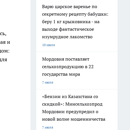
Варю царское варенье по
секретному рецепту бабушки:
беру 1 кг крыжовника - на
выходе фантастическое
сь,
изумрудное лакомство
рая и
10 июля
дом:
Мордовия поставляет
для
сельхозпродукцию в 22
государства мира
7 июля
«Бензин из Казахстана со
скидкой»: Минсельхозпрод
Мордовии предупредил о
новой волне мошенничества
7 июля