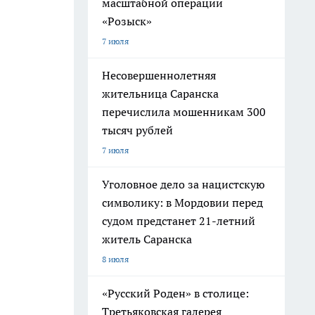
масштабной операции
«Розыск»
7 июля
Несовершеннолетняя
жительница Саранска
перечислила мошенникам 300
тысяч рублей
7 июля
Уголовное дело за нацистскую
символику: в Мордовии перед
судом предстанет 21-летний
житель Саранска
8 июля
«Русский Роден» в столице:
Третьяковская галерея