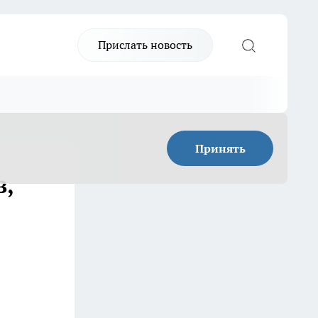
Прислать новость
Принять
в,