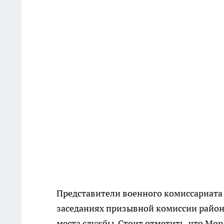
Представители военного комиссариата 
заседаниях призывной комиссии район
места службы. Стоит отметить, что Мо