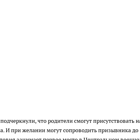
подчеркнули, что родители смогут присутствовать н
а. И при желании могут сопроводить призывника до
рдовия занимает первое место в Центральном военн