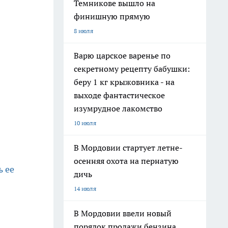
Темникове вышло на
финишную прямую
8 июля
Варю царское варенье по
секретному рецепту бабушки:
беру 1 кг крыжовника - на
выходе фантастическое
изумрудное лакомство
10 июля
В Мордовии стартует летне-
осенняя охота на пернатую
ь ее
дичь
14 июля
В Мордовии ввели новый
порядок продажи бензина