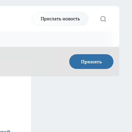
Прислать новость
Принять
стей