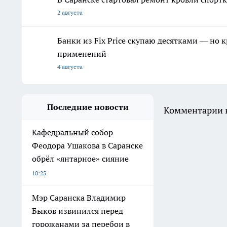
2 августа
Банки из Fix Price скупаю десятками — но 
применений
4 августа
Последние новости
Комментарии н
Кафедральный собор
Феодора Ушакова в Саранске
обрёл «янтарное» сияние
10:25
Мэр Саранска Владимир
Быков извинился перед
горожанами за перебои в