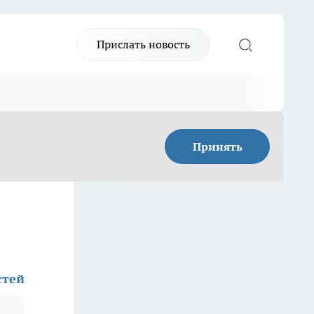
Прислать новость
Принять
стей