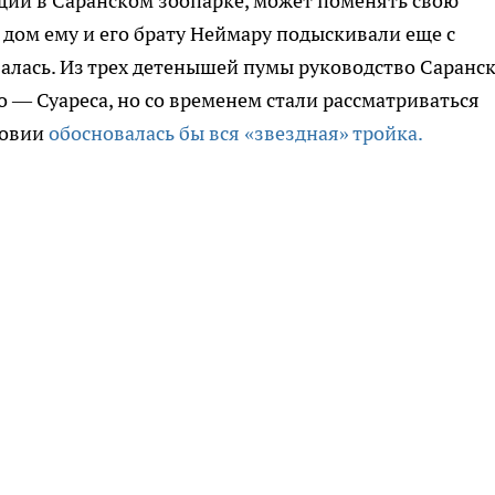
ий в Саранском зоопарке, может поменять свою
 дом ему и его брату Неймару подыскивали еще с
валась. Из трех детенышей пумы руководство Саранс
о — Суареса, но со временем стали рассматриваться
довии
обосновалась бы вся «звездная» тройка.