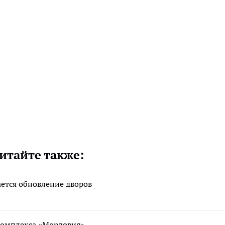
итайте также:
ается обновление дворов
ткомплекса «Мордовия»