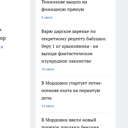
Темникове вышло на
финишную прямую
8 июля
.
Варю царское варенье по
тор
секретному рецепту бабушки:
беру 1 кг крыжовника - на
,
а
выходе фантастическое
изумрудное лакомство
10 июля
В Мордовии стартует летне-
осенняя охота на пернатую
дичь
14 июля
В Мордовии ввели новый
порядок продажи бензина