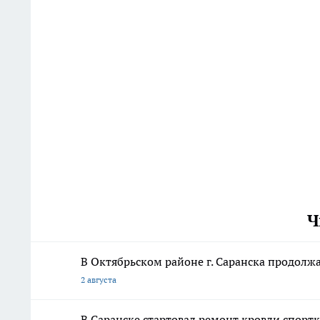
Ч
В Октябрьском районе г. Саранска продолж
2 августа
В Саранске стартовал ремонт кровли спор