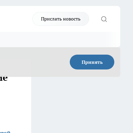
Прислать новость
Принять
ие
стей