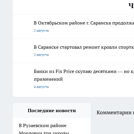
Ч
В Октябрьском районе г. Саранска продолж
2 августа
В Саранске стартовал ремонт кровли спор
2 августа
Банки из Fix Price скупаю десятками — но 
применений
4 августа
Последние новости
Комментарии н
В Рузаевском районе
Мордовии три сироты