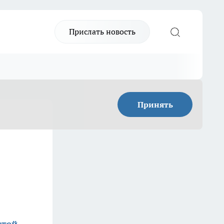
Прислать новость
Принять
стей