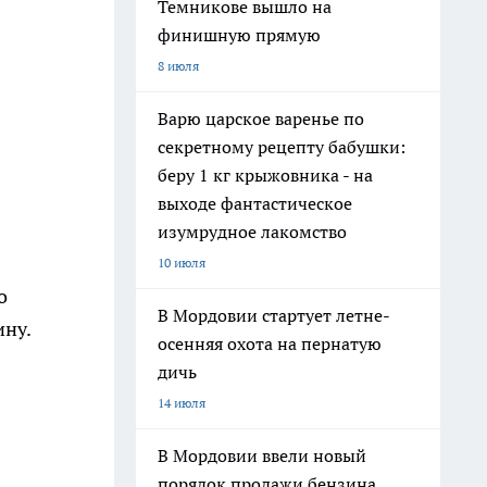
Темникове вышло на
финишную прямую
8 июля
Варю царское варенье по
секретному рецепту бабушки:
беру 1 кг крыжовника - на
выходе фантастическое
изумрудное лакомство
10 июля
о
В Мордовии стартует летне-
ину.
осенняя охота на пернатую
дичь
14 июля
В Мордовии ввели новый
порядок продажи бензина