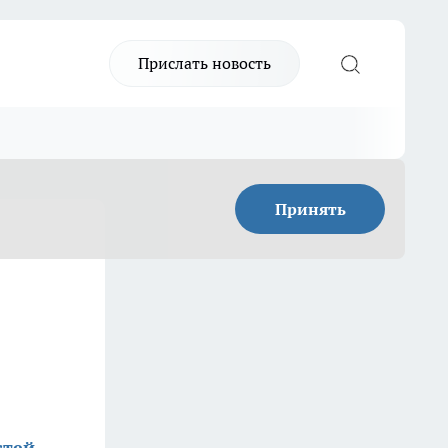
Прислать новость
Принять
стей