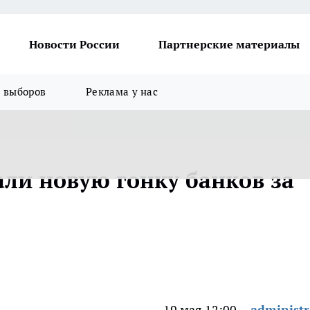
Новости России
Партнерские материалы
я выборов
Реклама у нас
али новую гонку банков за
19 мая 12:00
administr