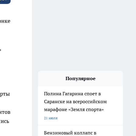
онке
,
Популярное
арты
Полина Гагарина споет в
Саранске на всероссийском
марафоне «Земля спорта»
нтов
21 июля
лись
Бензиновый коллапс в