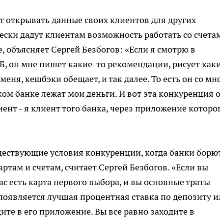
т открывать данные своих клиентов для других
ески дадут клиентам возможность работать со счета
 объясняет Сергей Безбогов: «Если я смотрю в
Б, он мне пишет какие-то рекомендации, рисует как
еня, кешбэки обещает, и так далее. То есть он со мн
аком банке лежат мои деньги. И вот эта конкуренция 
ент - я клиент того банка, через приложение которо
ществующие условия конкуренции, когда банки борю
артам и счетам, считает Сергей Безбогов. «Если вы
ас есть карта первого выбора, и вы основные траты
а появляется лучшая процентная ставка по депозиту 
ите в его приложение. Вы все равно заходите в