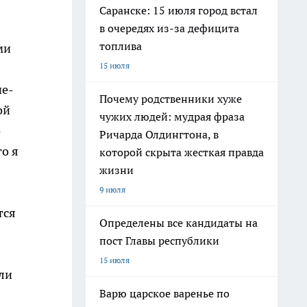
Саранске: 15 июля город встал
в очередях из-за дефицита
топлива
ми
15 июля
ие-
Почему родственники хуже
ой
чужих людей: мудрая фраза
о
Ричарда Олдингтона, в
го я
которой скрыта жесткая правда
жизни
9 июля
тся
Определены все кандидаты на
пост Главы республики
15 июля
или
Варю царское варенье по