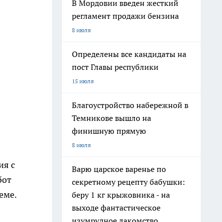
В Мордовии введен жесткий
регламент продажи бензина
8 июля
Определены все кандидаты на
пост Главы республики
15 июля
Благоустройство набережной в
Темникове вышло на
финишную прямую
8 июля
ия с
Варю царское варенье по
бот
секретному рецепту бабушки:
еме.
беру 1 кг крыжовника - на
выходе фантастическое
изумрудное лакомство