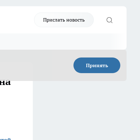
Прислать новость
Принять
на
стей