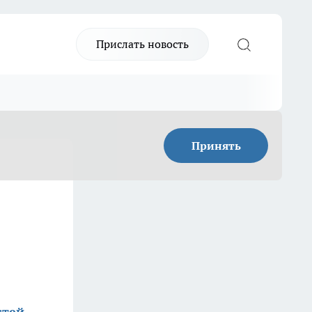
Прислать новость
Принять
стей