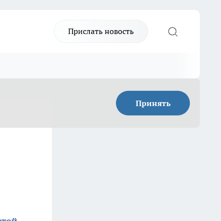
Прислать новость
Принять
стей