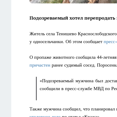
Подозреваемый хотел перепродать
Житель села Тенишево Краснослободского 
у односельчанки.
Об этом сообщает
пресс
О пропаже животного сообщила 44-летняя
причастен
ранее судимый сосед. Поросенк
«Подозреваемый мужчина был доставл
сообщили в
п
ресс-службе МВД по Ре
Т
акже мужчина сообщил, что планировал 
уголовное дело
по статье «Кража».