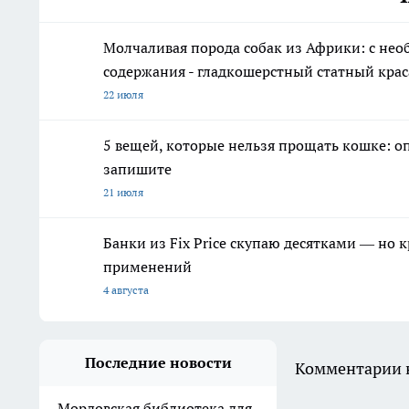
Молчаливая порода собак из Африки: с н
содержания - гладкошерстный статный крас
22 июля
5 вещей, которые нельзя прощать кошке: о
запишите
21 июля
Банки из Fix Price скупаю десятками — но 
применений
4 августа
Последние новости
Комментарии н
Мордовская библиотека для