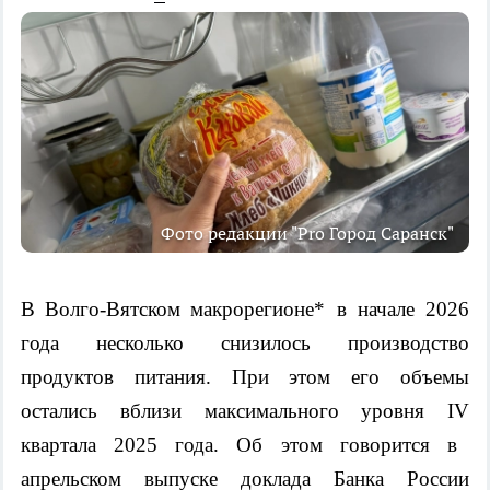
Фото редакции "Pro Город Cаранск"
В
Волго-Вятско
м
макрорегионе
*
в начале 2026
года несколько снизилось производство
продуктов питания
. При этом его объемы
остались вблизи максимального
уровн
я
IV
квартала 2025 года
. Об этом говорится в
апрельском выпуске доклада Банка России