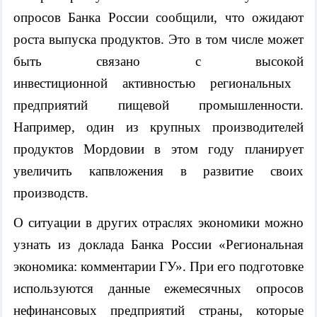
опрос
ов
Банка России сообщили
,
что
ожидают
роста выпуска продуктов
.
Это в том числе может
быть связано с
высок
ой
инвестиционн
ой
активность
ю
региональных
предприятий пищевой промышленности.
Например, один из крупных производителей
прод
уктов
Мордовии
в этом году планирует
увеличить
кап
вложения в развитие своих
производств.
О ситуации в других отраслях экономики можно
узнать из доклада Банка России «Региональная
экономика: комментарии ГУ».
При его подготовке
используются данные ежемесячных опросов
нефинансовых предприятий
страны, которые