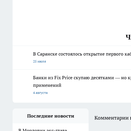
Ч
В Саранске состоялось открытие первого к
25 июля
Банки из Fix Price скупаю десятками — но 
применений
4 августа
Последние новости
Комментарии н
В Мордовии экс-глава