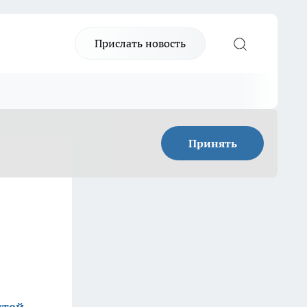
Прислать новость
Принять
стей