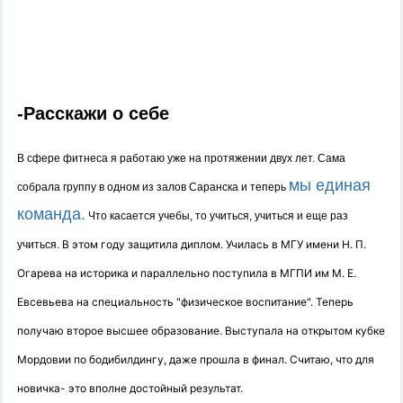
-Расскажи о себе
В сфере фитнеса я работаю уже на протяжении двух лет. Сама
мы единая
собрала группу в одном из залов Саранска и теперь
команда.
Что касается учебы, то учиться, учиться и еще раз
В этом году защитила диплом.
Училась в
МГУ им
ени
Н. П.
учиться.
Огарева
на историка и
параллельно поступила в МГПИ им М. Е.
Евсевьева
на специальность
"физическое воспитание".
Теперь
получаю второе высшее образование.
Выступала на открытом кубке
Мордовии по бодибилдинг
у, даже прошла в финал. Считаю, что для
новичка- это вполне достойный результат.