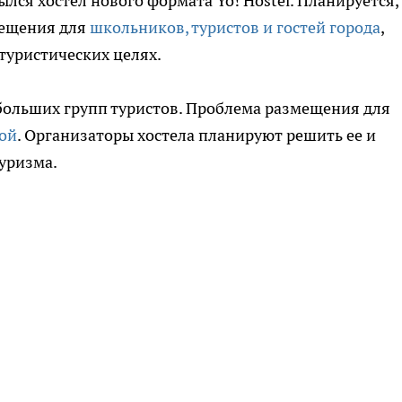
лся хостел нового формата Yo! Hostel. Планируется,
мещения для
школьников, туристов и гостей города
,
туристических целях.
больших групп туристов. Проблема размещения для
ной
. Организаторы хостела планируют решить ее и
туризма.