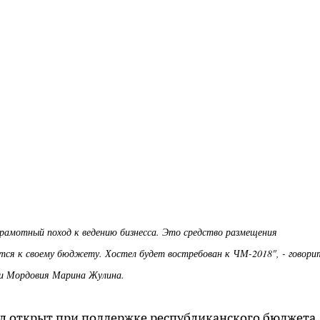
рамотный поход к ведению бизнесса. Это средство размещения
тся к своему бюджету. Хостел будет востребован к ЧМ-2018", - говори
ки Мордовия Марина Жулина.
л открыт при поддержке республиканского бюджета.