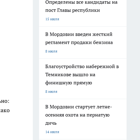
Определены все кандидаты на
пост Главы республики
15 июля
В Мордовии введен жесткий
регламент продажи бензина
8 июля
Благоустройство набережной в
Темникове вышло на
финишную прямую
8 июля
ьно:
В Мордовии стартует летне-
нако
осенняя охота на пернатую
дичь
14 июля