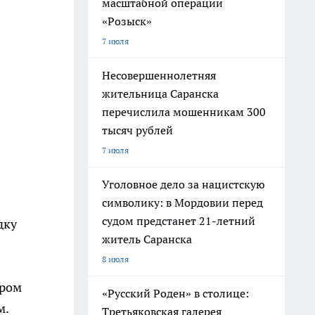
масштабной операции
«Розыск»
7 июля
Несовершеннолетняя
жительница Саранска
перечислила мошенникам 300
тысяч рублей
7 июля
Уголовное дело за нацистскую
символику: в Мордовии перед
судом предстанет 21-летний
дку
житель Саранска
8 июля
тром
«Русский Роден» в столице:
м.
Третьяковская галерея