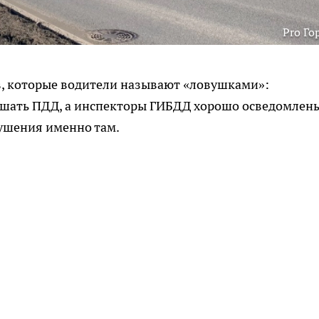
Pro Го
в, которые водители называют «ловушками»:
ушать ПДД, а инспекторы ГИБДД хорошо осведомлен
рушения именно там.