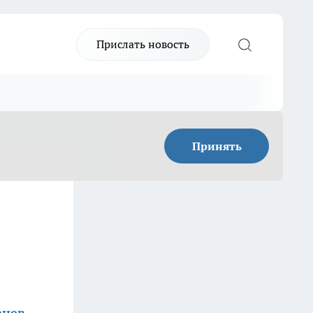
Прислать новость
Принять
енев