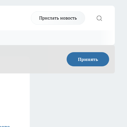
Прислать новость
Принять
еева