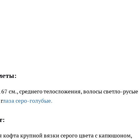
меты:
167 см., среднего телосложения, волосы светло-русы
 г
лаза серо-голубые.
т:
 кофта крупной вязки серого цвета с капюшоном,