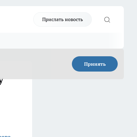
Прислать новость
Принять
у
еева