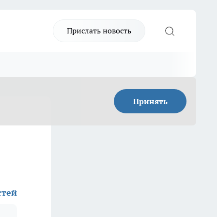
Прислать новость
Принять
»
стей