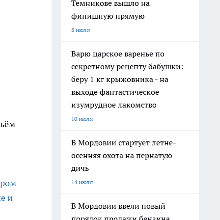
Темникове вышло на
финишную прямую
8 июля
Варю царское варенье по
секретному рецепту бабушки:
беру 1 кг крыжовника - на
выходе фантастическое
изумрудное лакомство
10 июля
рьём
В Мордовии стартует летне-
осенняя охота на пернатую
дичь
ором
14 июля
е и
В Мордовии ввели новый
порядок продажи бензина