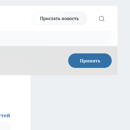
Прислать новость
Принять
стей