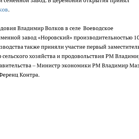
й семенной завод. В церемонии открытия принял
ков
.
рдовия Владимир Волков в селе Воеводское
еменной завод «Норовский» производительностью 1
оизводства также приняли участие первый заместител
р сельского хозяйства и продовольствия РМ Владими
равительства – Министр экономики РМ Владимир Маз
Ференц Контра.