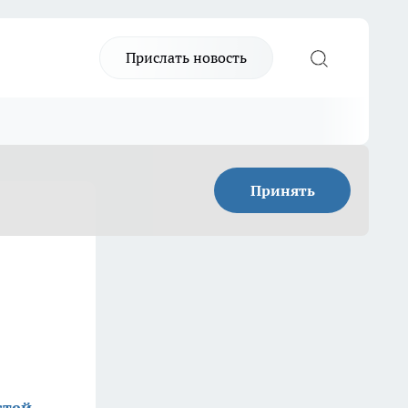
Прислать новость
Принять
стей