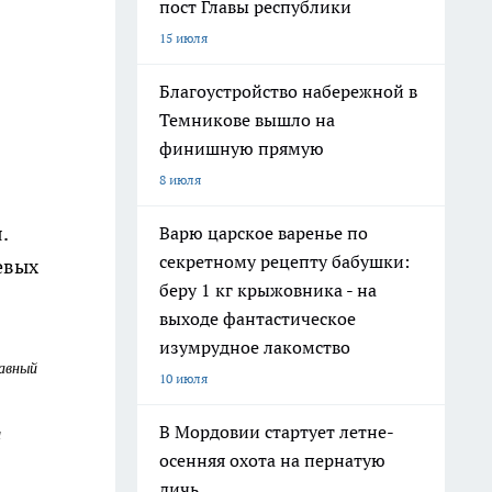
пост Главы республики
15 июля
Благоустройство набережной в
Темникове вышло на
финишную прямую
8 июля
.
Варю царское варенье по
секретному рецепту бабушки:
евых
беру 1 кг крыжовника - на
выходе фантастическое
изумрудное лакомство
лавный
10 июля
В Мордовии стартует летне-
м
осенняя охота на пернатую
дичь