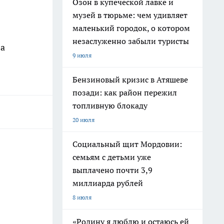
Озон в купеческой лавке и
музей в тюрьме: чем удивляет
маленький городок, о котором
незаслуженно забыли туристы
ла
9 июля
Бензиновый кризис в Атяшеве
позади: как район пережил
топливную блокаду
20 июля
Социальный щит Мордовии:
семьям с детьми уже
выплачено почти 3,9
миллиарда рублей
8 июля
«Родину я люблю и остаюсь ей