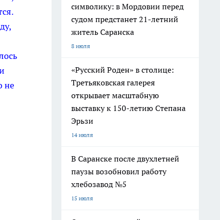
символику: в Мордовии перед
ся.
судом предстанет 21-летний
ду,
житель Саранска
8 июля
лось
«Русский Роден» в столице:
и
Третьяковская галерея
о не
открывает масштабную
выставку к 150-летию Степана
Эрьзи
14 июля
В Саранске после двухлетней
паузы возобновил работу
хлебозавод №5
15 июля