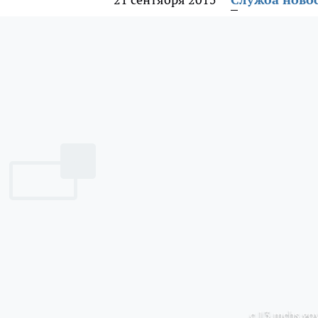
с 13.mchs.gov