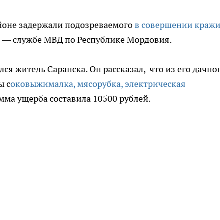
йоне задержали подозреваемого
в совершении кражи
с — службе МВД по Республике Мордовия.
я житель Саранска. Он рассказал, что из его дачно
ы с
оковыжималка, мясорубка, электрическая
мма ущерба составила 10500 рублей.