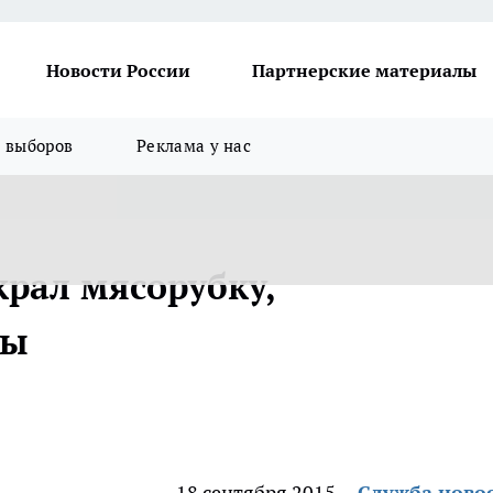
Новости России
Партнерские материалы
я выборов
Реклама у нас
рал мясорубку,
сы
18 сентября 2015
Служба ново