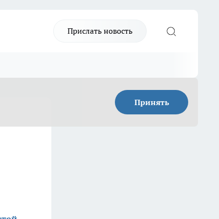
Прислать новость
Принять
стей