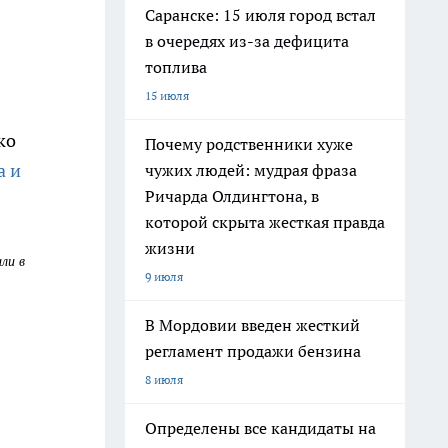
Саранске: 15 июля город встал
в очередях из-за дефицита
топлива
15 июля
ко
Почему родственники хуже
а и
чужих людей: мудрая фраза
Ричарда Олдингтона, в
которой скрыта жесткая правда
жизни
ли в
9 июля
В Мордовии введен жесткий
регламент продажи бензина
8 июля
Определены все кандидаты на