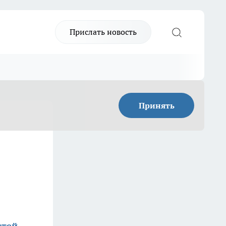
Прислать новость
Принять
стей