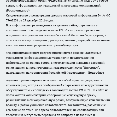
Зарегистрировавший орган: Федеральная служба по надзору в сфере
связи, информационных технологий и массовых коммуникаций
(Роскомнадзор)
Свидетельство о регистрации средств массовой информации Эл № ФС
77-68254 от 27 декабря 2016 года.
Вся информация, размещенная на данном сайте, охраняется в
соответствии с законодательством РФ об авторском праве и не
подлежит использованию кем-либо в какой бы то ни было форме, в
том числе воспроизведению, распространению, переработке не иначе
как с письменного разрешения правообладателя.
«На информационном ресурсе применяются рекомендательные
технологии (информационные технологии предоставления
информации на основе сбора, систематизации и анализа сведений,
относящихся к предпочтениям пользователей сети "Интернет",
находящихся на территории Российской Федерации)».
Подробнее
Администрация портала оставляет за собой право модерировать
комментарии, исходя из соображений сохранения конструктивности
обсуждения тем и соблюдения законодательства РФ и РТ. На сайте не
допускаются комментарии, содержащие нецензурную брань,
разжигающие межнациональную рознь, возбуждающие ненависть или
вражду, а равно унижение человеческого достоинства, размещение
ссылок не по теме. IP-адреса пользователей, не соблюдающих эти
требования, могут быть переданы по запросу в надзорные и