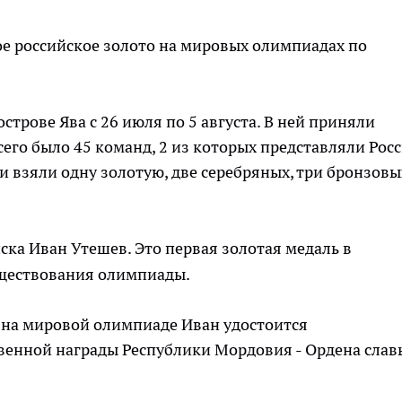
е российское золото на мировых олимпиадах по
трове Ява с 26 июля по 5 августа. В ней приняли
сего было 45 команд, 2 из которых представляли Рос
 взяли одну золотую, две серебряных, три бронзовы
ска Иван Утешев. Это первая золотая медаль в
уществования олимпиады.
 на мировой олимпиаде Иван удостоится
венной награды Республики Мордовия - Ордена славы