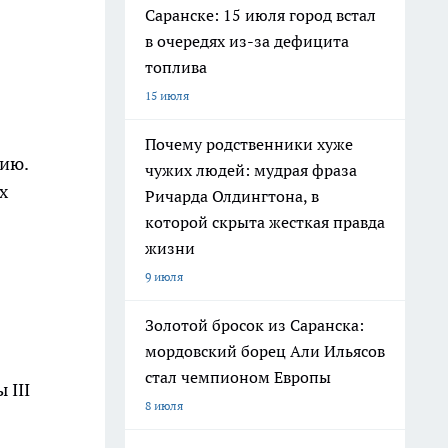
Саранске: 15 июля город встал
в очередях из-за дефицита
топлива
15 июля
Почему родственники хуже
сию.
чужих людей: мудрая фраза
х
Ричарда Олдингтона, в
которой скрыта жесткая правда
жизни
9 июля
Золотой бросок из Саранска:
мордовский борец Али Ильясов
стал чемпионом Европы
 III
8 июля