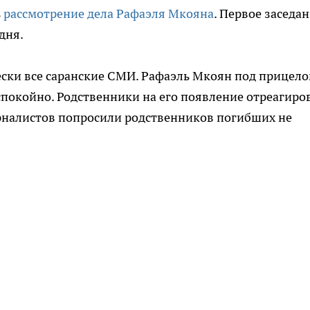
ь
рассмотрение дела Рафаэля Мкояна
. Первое заседа
 дня.
ески все саранские СМИ. Рафаэль Мкоян под прицел
спокойно. Родственники на его появление отреагиро
урналистов попросили родственников погибших не