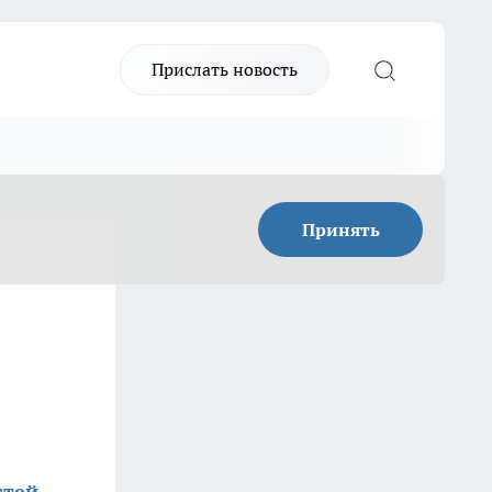
Прислать новость
Принять
стей