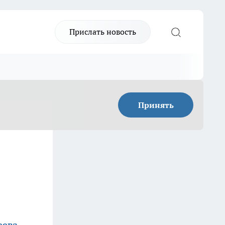
Прислать новость
Принять
еева