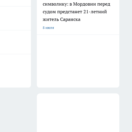
символику: в Мордовии перед
судом предстанет 21-летний
житель Саранска
8 июля