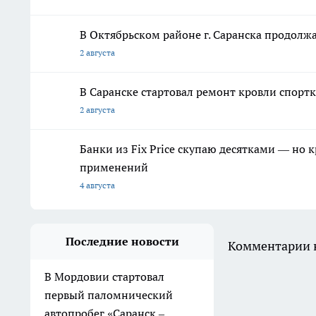
В Октябрьском районе г. Саранска продолж
2 августа
В Саранске стартовал ремонт кровли спор
2 августа
Банки из Fix Price скупаю десятками — но 
применений
4 августа
Последние новости
Комментарии н
В Мордовии стартовал
первый паломнический
автопробег «Саранск –