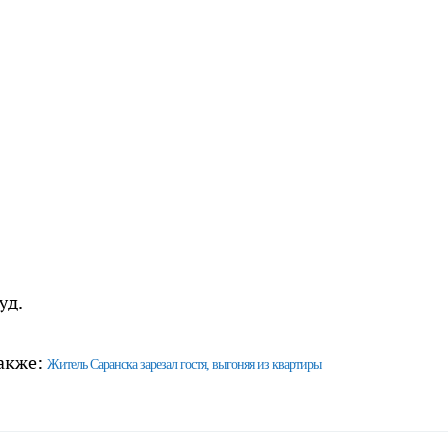
уд.
акже:
Житель Саранска зарезал гостя, выгоняя из квартиры