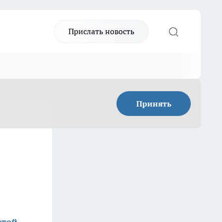
Прислать новость
Принять
стей