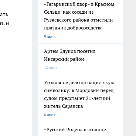
«Гагаринский двор» в Красном
Сельце: как соседи из
ать
Рузаевского района отметили
ть и
праздник добрососедства
9 июля
Артем Здунов посетил
Инсарский район
12 июля
Уголовное дело за нацистскую
символику: в Мордовии перед
судом предстанет 21-летний
житель Саранска
8 июля
«Русский Роден» в столице: