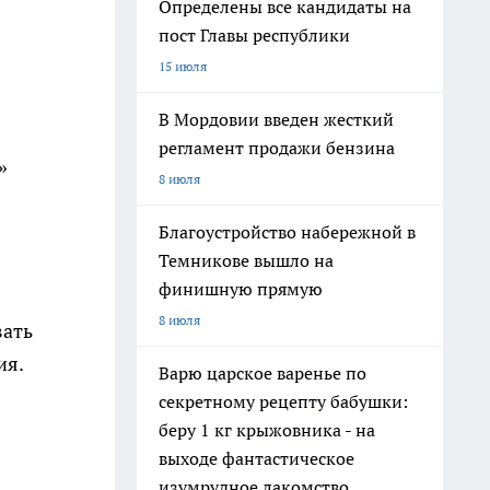
Определены все кандидаты на
пост Главы республики
15 июля
В Мордовии введен жесткий
регламент продажи бензина
»
8 июля
Благоустройство набережной в
Темникове вышло на
финишную прямую
8 июля
вать
ия.
Варю царское варенье по
секретному рецепту бабушки:
беру 1 кг крыжовника - на
выходе фантастическое
изумрудное лакомство