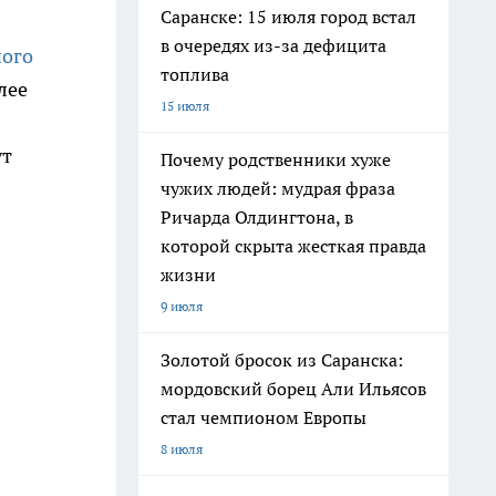
Саранске: 15 июля город встал
в очередях из-за дефицита
ного
топлива
лее
15 июля
ут
Почему родственники хуже
чужих людей: мудрая фраза
Ричарда Олдингтона, в
которой скрыта жесткая правда
жизни
9 июля
Золотой бросок из Саранска:
мордовский борец Али Ильясов
стал чемпионом Европы
8 июля