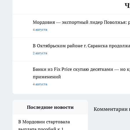
Ч
Мордовия — экспортный лидер Поволжья: ре
4 августа
В Октябрьском районе г. Саранска продолж
2 августа
Банки из Fix Price скупаю десятками — но 
применений
4 августа
Последние новости
Комментарии н
В Мордовии стартовала
выплата пособий к 1