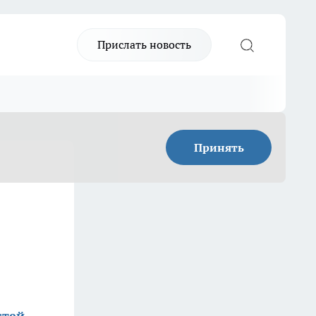
Прислать новость
Принять
стей