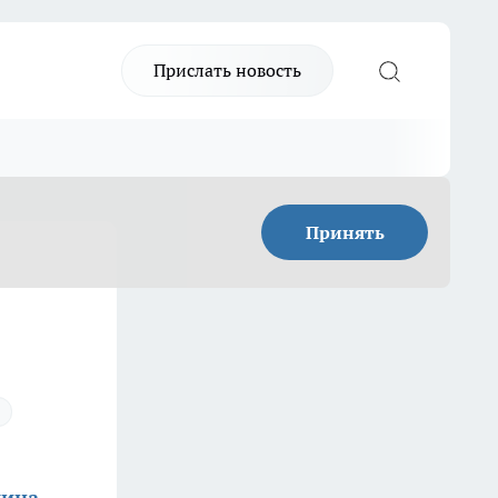
Прислать новость
Принять
мина