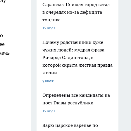
илу
Саранске: 15 июля город встал
в очередях из-за дефицита
топлива
15 июля
го
Почему родственники хуже
ее
чужих людей: мудрая фраза
жечь
Ричарда Олдингтона, в
которой скрыта жесткая правда
жизни
9 июля
Определены все кандидаты на
пост Главы республики
15 июля
Варю царское варенье по