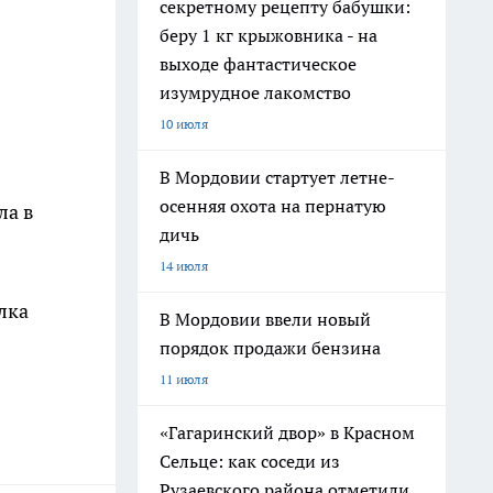
секретному рецепту бабушки:
беру 1 кг крыжовника - на
выходе фантастическое
изумрудное лакомство
10 июля
В Мордовии стартует летне-
осенняя охота на пернатую
ла в
дичь
14 июля
лка
В Мордовии ввели новый
порядок продажи бензина
11 июля
«Гагаринский двор» в Красном
Сельце: как соседи из
Рузаевского района отметили