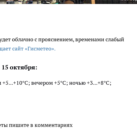
 будет облачно с прояснением, временами слабый
щает сайт «Гисметео».
 15 октября:
 +5...+10°С; вечером +5°С; ночью +3...+8°С;
веты пишите в комментариях