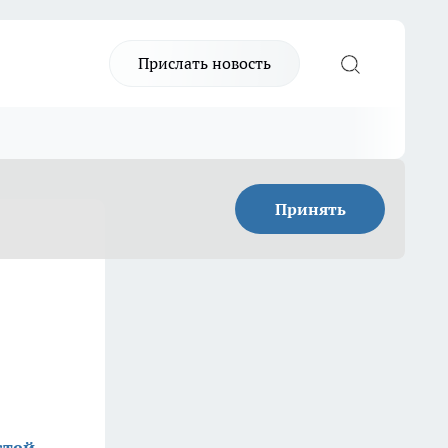
Прислать новость
Принять
стей