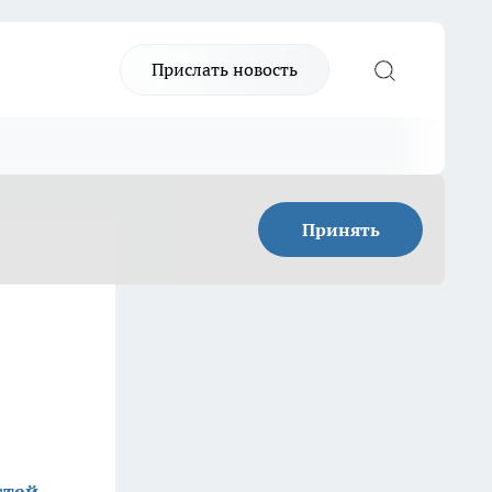
Прислать новость
Принять
стей