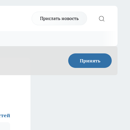
Прислать новость
Принять
стей