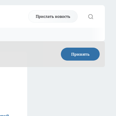
Прислать новость
Принять
стей