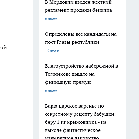
В Мордовии введен жесткий
регламент продажи бензина
8 июля
Определены все кандидаты на
пост Главы республики
ной
15 июля
Благоустройство набережной в
Темникове вышло на
финишную прямую
8 июля
Варю царское варенье по
секретному рецепту бабушки:
беру 1 кг крыжовника - на
а
выходе фантастическое
изумрудное лакомство