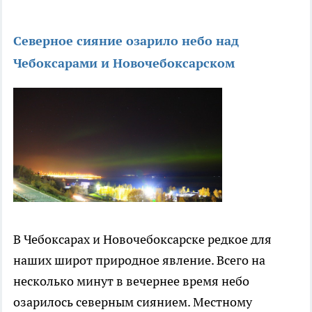
Северное сияние озарило небо над
Чебоксарами и Новочебоксарском
В Чебоксарах и Новочебоксарске редкое для
наших широт природное явление. Всего на
несколько минут в вечернее время небо
озарилось северным сиянием. Местному