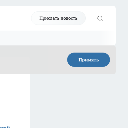
Прислать новость
Принять
стей