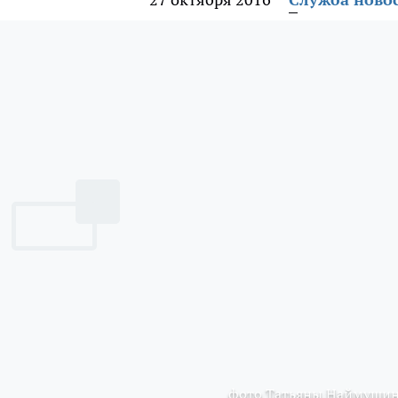
фото Татьяны Наймуши