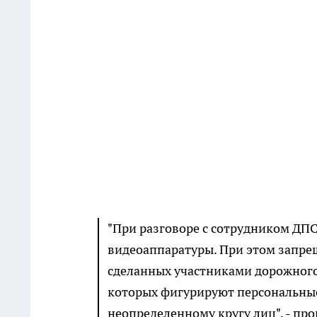
"При разговоре с сотрудником ДП
видеоаппаратуры. При этом запре
сделанных участниками дорожного
которых фигурируют персональные
неопределенному кругу лиц", - п