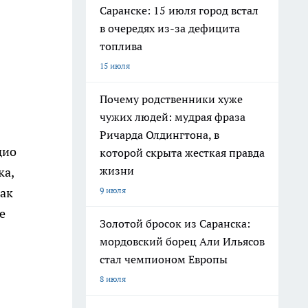
Саранске: 15 июля город встал
в очередях из-за дефицита
топлива
15 июля
Почему родственники хуже
чужих людей: мудрая фраза
Ричарда Олдингтона, в
дио
которой скрыта жесткая правда
жизни
ка,
9 июля
как
е
Золотой бросок из Саранска:
мордовский борец Али Ильясов
стал чемпионом Европы
8 июля