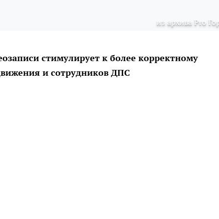
из архива Pro Го
еозаписи стимулирует к более корректному
движения и сотрудников ДПС