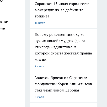
ию
Саранске: 15 июля город встал
в очередях из-за дефицита
топлива
ирове
15 июля
 по
Почему родственники хуже
чужих людей: мудрая фраза
Ричарда Олдингтона, в
которой скрыта жесткая правда
жизни
9 июля
Золотой бросок из Саранска:
мордовский борец Али Ильясов
стал чемпионом Европы
8 июля