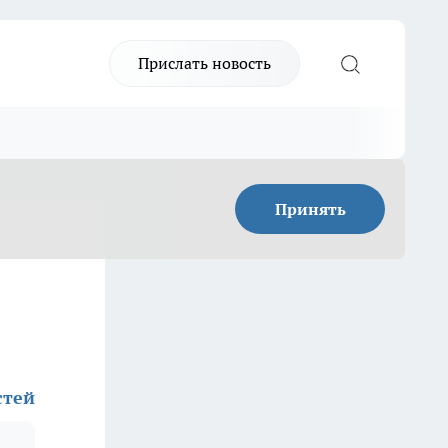
Прислать новость
Принять
стей