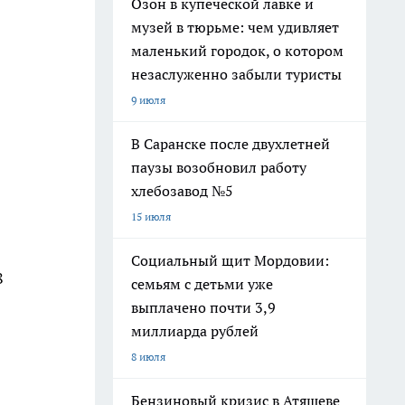
Озон в купеческой лавке и
музей в тюрьме: чем удивляет
маленький городок, о котором
незаслуженно забыли туристы
9 июля
В Саранске после двухлетней
паузы возобновил работу
хлебозавод №5
15 июля
Социальный щит Мордовии:
8
семьям с детьми уже
выплачено почти 3,9
миллиарда рублей
8 июля
Бензиновый кризис в Атяшеве