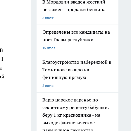
В Мордовии введен жесткий
регламент продажи бензина
8 июля
Определены все кандидаты на
пост Главы республики
15 июля
 В
 1
Благоустройство набережной в
а
Темникове вышло на
ой
финишную прямую
8 июля
Варю царское варенье по
секретному рецепту бабушки:
беру 1 кг крыжовника - на
выходе фантастическое
изумрудное лакомство