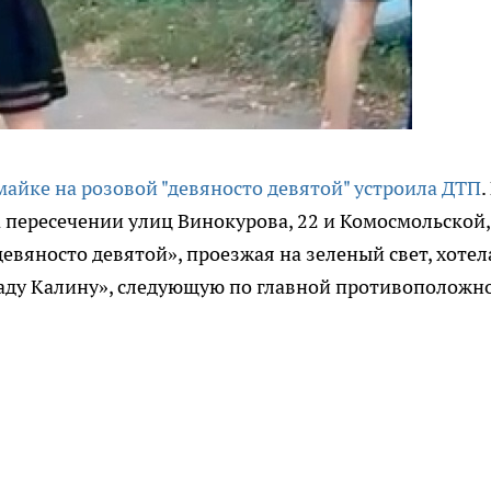
майке на розовой "девяносто девятой" устроила ДТП
.
на пересечении улиц Винокурова, 22 и Комосмольской,
евяносто девятой», проезжая на зеленый свет, хотел
Ладу Калину», следующую по главной противоположн