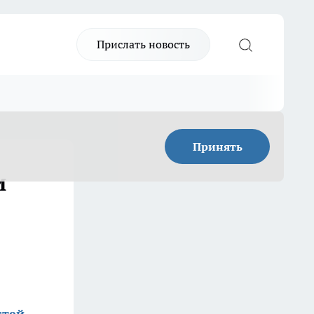
Прислать новость
Принять
и
стей