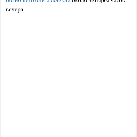
погибшего они извлекли
около четырех часов
вечера.