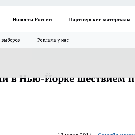
Новости России
Партнерские материалы
я выборов
Реклама у нас
ли в Нью-Йорке шествием п
12 июня 2014
Служба ново