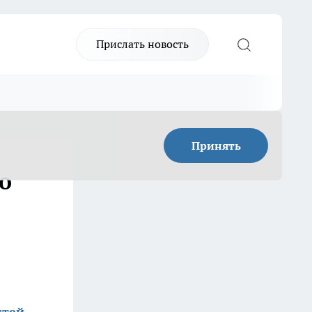
Прислать новость
Принять
о
стей