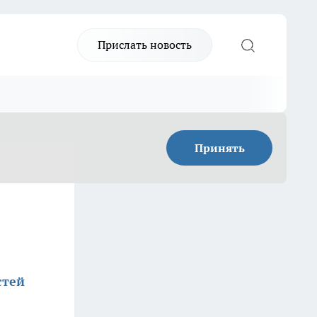
Прислать новость
Принять
стей